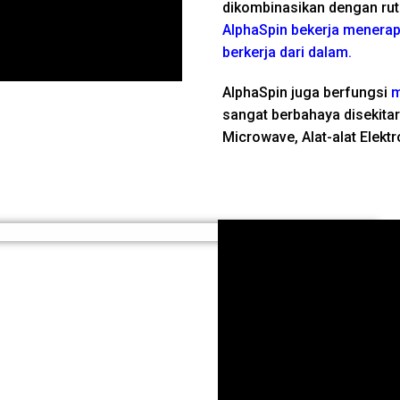
dikombinasikan dengan ru
AlphaSpin bekerja menerap
berkerja dari dalam.
AlphaSpin juga berfungsi
m
sangat berbahaya disekitar 
Microwave, Alat-alat Elektron