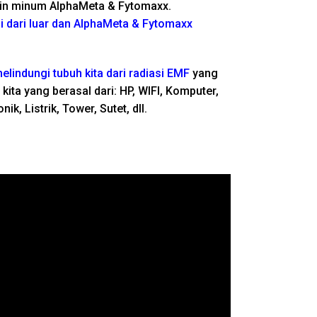
tin minum AlphaMeta & Fytomaxx.
i dari luar dan AlphaMeta & Fytomaxx
elindungi tubuh kita dari radiasi EMF
yang
kita yang berasal dari: HP, WIFI, Komputer,
ik, Listrik, Tower, Sutet, dll.