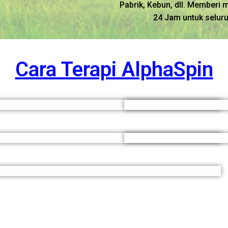
Pabrik, Kebun, dll. Memberi 
24 Jam untuk seluru
Cara Terapi AlphaSpin