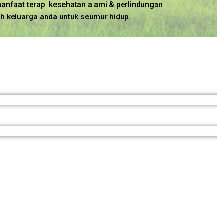
manfaat terapi kesehatan alami & perlindungan
h keluarga anda untuk seumur hidup.