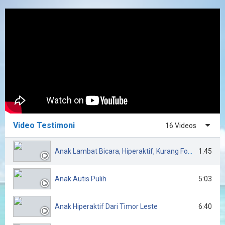
Video Testimoni
16 Videos
Anak Lambat Bicara, Hiperaktif, Kurang Fokus
1:45
Anak Autis Pulih
5:03
Anak Hiperaktif Dari Timor Leste
6:40