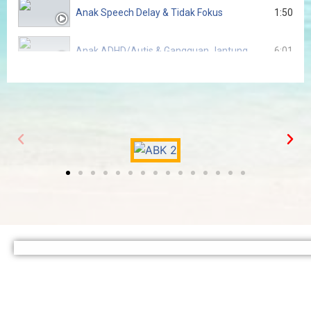
Anak Speech Delay & Tidak Fokus
1:50
Anak ADHD/Autis & Gangguan Jantung
6:01
Anak Hiperaktif & Speech Delay
1:56
Anak ADHD Usia 6 Tahun
4:15
2 Anak ABK ADHD Pulih
4:51
Anak Hiperaktif & Kurang Konsentrasi
9:31
Anak Autis Berprestasi Internasional
1:05:03
Webinar Anak ABK by Dr. Dwi & Dr. Sugeng
1:12:05