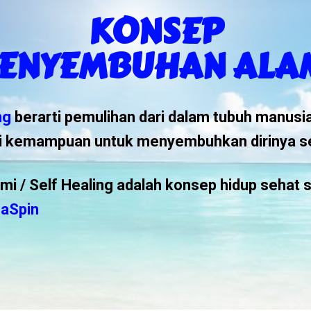
KONSEP
ENYEMBUHAN ALA
ng
berarti pemulihan dari dalam tubuh manusi
i kemampuan untuk menyembuhkan dirinya se
i / Self Healing
adalah konsep hidup sehat s
haSpin