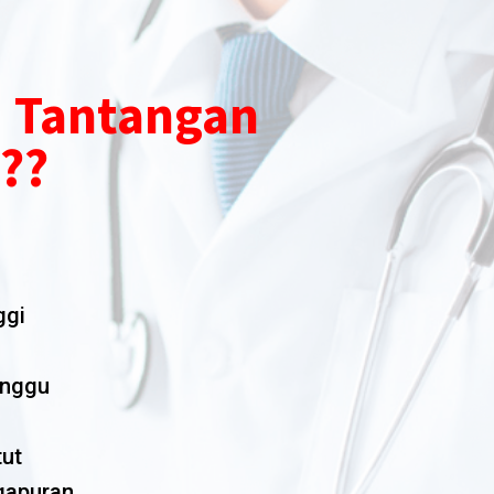
 Tantangan
???
ggi
anggu
tut
gapuran