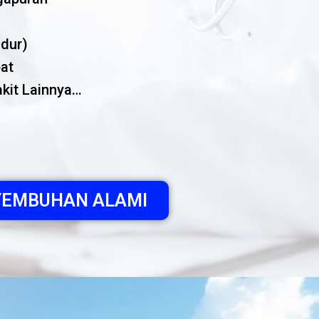
idur)
at
kit Lainnya…
ENYEMBUHAN ALAMI