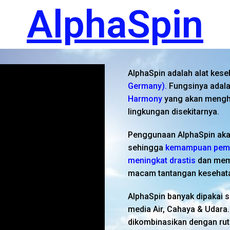
AlphaSpin
AlphaSpin adalah alat kese
Germany).
Fungsinya adal
Harmony
yang akan mengh
lingkungan disekitarnya.
Penggunaan AlphaSpin aka
sehingga
kemampuan pemul
meningkat drastis
dan memb
macam tantangan kesehat
AlphaSpin banyak dipakai s
media Air, Cahaya & Udara. 
dikombinasikan dengan ru