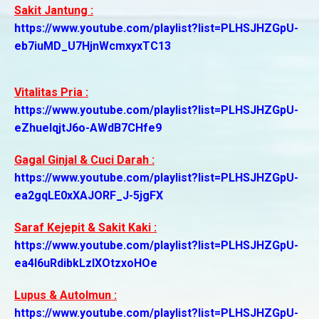
Sakit Jantung :
https://www.youtube.com/playlist?list=PLHSJHZGpU-
eb7iuMD_U7HjnWcmxyxTC13
Vitalitas Pria :
https://www.youtube.com/playlist?list=PLHSJHZGpU-
eZhuelqjtJ6o-AWdB7CHfe9
Gagal Ginjal & Cuci Darah :
https://www.youtube.com/playlist?list=PLHSJHZGpU-
ea2gqLE0xXAJORF_J-5jgFX
Saraf Kejepit & Sakit Kaki :
https://www.youtube.com/playlist?list=PLHSJHZGpU-
ea4I6uRdibkLzlXOtzxoHOe
Lupus & AutoImun :
https://www.youtube.com/playlist?list=PLHSJHZGpU-