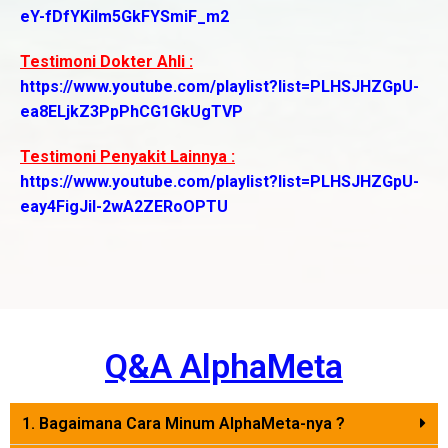
eY-fDfYKiIm5GkFYSmiF_m2
Testimoni Dokter Ahli :
https://www.youtube.com/playlist?list=PLHSJHZGpU-
ea8ELjkZ3PpPhCG1GkUgTVP
Testimoni Penyakit Lainnya :
https://www.youtube.com/playlist?list=PLHSJHZGpU-
eay4FigJil-2wA2ZERoOPTU
Q&A AlphaMeta
1. Bagaimana Cara Minum AlphaMeta-nya ?