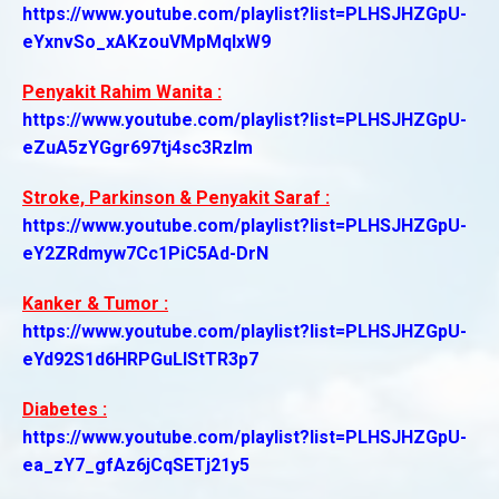
https://www.youtube.com/playlist?list=PLHSJHZGpU-
eYxnvSo_xAKzouVMpMqlxW9
Penyakit Rahim Wanita :
https://www.youtube.com/playlist?list=PLHSJHZGpU-
eZuA5zYGgr697tj4sc3Rzlm
Stroke, Parkinson & Penyakit Saraf :
https://www.youtube.com/playlist?list=PLHSJHZGpU-
eY2ZRdmyw7Cc1PiC5Ad-DrN
Kanker & Tumor :
https://www.youtube.com/playlist?list=PLHSJHZGpU-
eYd92S1d6HRPGuLIStTR3p7
Diabetes :
https://www.youtube.com/playlist?list=PLHSJHZGpU-
ea_zY7_gfAz6jCqSETj21y5