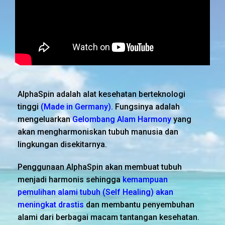
AlphaSpin adalah alat kesehatan berteknologi
tinggi
(Made in Germany).
Fungsinya adalah
mengeluarkan
Gelombang Alam Harmony
yang
akan mengharmoniskan tubuh manusia dan
lingkungan disekitarnya.
Penggunaan AlphaSpin akan membuat tubuh
menjadi harmonis sehingga
kemampuan
pemulihan alami tubuh (Self Healing) akan
meningkat drastis
dan membantu penyembuhan
alami dari berbagai macam tantangan kesehatan.