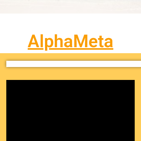
AlphaMeta