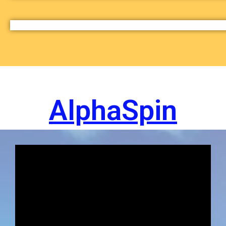
AlphaSpin