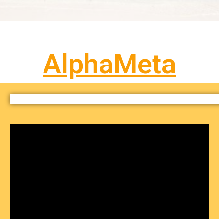
AlphaMeta