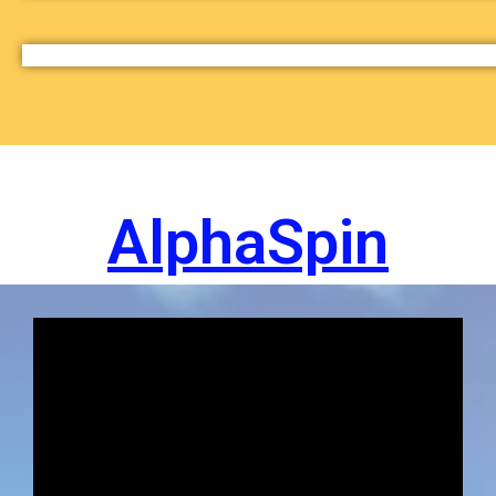
AlphaSpin