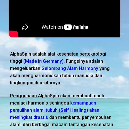
AlphaSpin adalah alat kesehatan berteknologi
tinggi
(Made in Germany).
Fungsinya adalah
mengeluarkan
Gelombang Alam Harmony
yang
akan mengharmoniskan tubuh manusia dan
lingkungan disekitarnya.
Penggunaan AlphaSpin akan membuat tubuh
menjadi harmonis sehingga
kemampuan
pemulihan alami tubuh (Self Healing) akan
meningkat drastis
dan membantu penyembuhan
alami dari berbagai macam tantangan kesehatan.