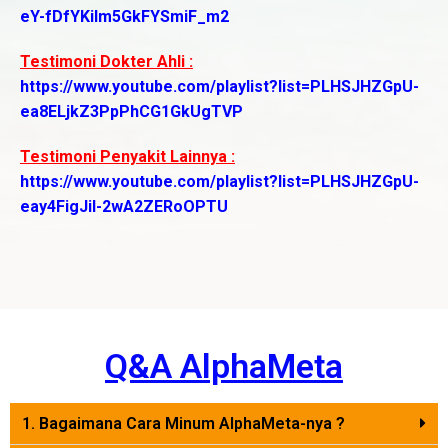
eY-fDfYKiIm5GkFYSmiF_m2
Testimoni Dokter Ahli :
https://www.youtube.com/playlist?list=PLHSJHZGpU-
ea8ELjkZ3PpPhCG1GkUgTVP
Testimoni Penyakit Lainnya :
https://www.youtube.com/playlist?list=PLHSJHZGpU-
eay4FigJil-2wA2ZERoOPTU
Q&A AlphaMeta
1. Bagaimana Cara Minum AlphaMeta-nya ?