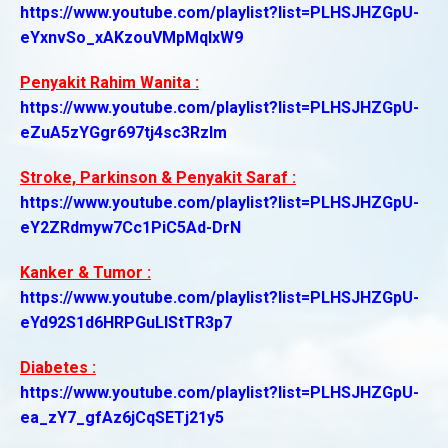
https://www.youtube.com/playlist?list=PLHSJHZGpU-
eYxnvSo_xAKzouVMpMqlxW9
Penyakit Rahim Wanita :
https://www.youtube.com/playlist?list=PLHSJHZGpU-
eZuA5zYGgr697tj4sc3Rzlm
Stroke, Parkinson & Penyakit Saraf :
https://www.youtube.com/playlist?list=PLHSJHZGpU-
eY2ZRdmyw7Cc1PiC5Ad-DrN
Kanker & Tumor :
https://www.youtube.com/playlist?list=PLHSJHZGpU-
eYd92S1d6HRPGuLIStTR3p7
Diabetes :
https://www.youtube.com/playlist?list=PLHSJHZGpU-
ea_zY7_gfAz6jCqSETj21y5