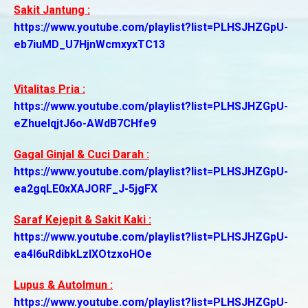
Sakit Jantung :
https://www.youtube.com/playlist?list=PLHSJHZGpU-
eb7iuMD_U7HjnWcmxyxTC13
Vitalitas Pria :
https://www.youtube.com/playlist?list=PLHSJHZGpU-
eZhuelqjtJ6o-AWdB7CHfe9
Gagal Ginjal & Cuci Darah :
https://www.youtube.com/playlist?list=PLHSJHZGpU-
ea2gqLE0xXAJORF_J-5jgFX
Saraf Kejepit & Sakit Kaki :
https://www.youtube.com/playlist?list=PLHSJHZGpU-
ea4I6uRdibkLzlXOtzxoHOe
Lupus & AutoImun :
https://www.youtube.com/playlist?list=PLHSJHZGpU-